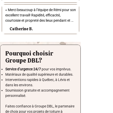
dossier. Nous sommes très contents du 
« Merci beaucoup à l’équipe de Rémi pour son 
travail accompli! »
excellent travail! Rapidité, efficacité, 
courtoisie et propreté des lieux pendant et 
après! Bonne fin de saison à tous! 😊 »
Catherine B.
Pourquoi choisir
Groupe DBL?
Service d’urgence 24/7
pour vos imprévus.
Matériaux de qualité supérieure et durables.
Interventions rapides à Québec, à Lévis et
dans les environs.
Soumission gratuite et accompagnement
personnalisé.
Faites confiance à Groupe DBL, le partenaire
de choix pour vos projets de toiture à