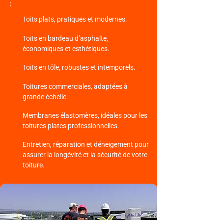
:
Toits plats, pratiques et modernes.
Toits en bardeau d’asphalte,
économiques et esthétiques.
Toits en tôle, robustes et intemporels.
Toitures commerciales, adaptées à
grande échelle.
Membranes élastomères, idéales pour les
toitures plates professionnelles.
Entretien, réparation et déneigement pour
assurer la longévité et la sécurité de votre
toiture.