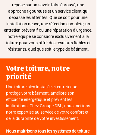
repose sur un savoir-faire éprouvé, une
approche rigoureuse et un service client qui
dépasse les attentes. Que ce soit pour une
installation neuve, une réfection complète, un
entretien préventif ou une réparation d’urgence,
notre équipe se consacre exclusivement à la
toiture pour vous offrir des résultats fiables et
résistants, quel que soit le type de bâtiment.
Votre toiture, notre
priorité
Une toiture bien installée et entretenue
protège votre bâtiment, améliore son
efficacité énergétique et prévient les
infiltrations. Chez Groupe DBL, nous mettons
notre expertise au service de votre confort et
de la durabilité de votre investissement.
Nous maîtrisons tous les systèmes de toiture