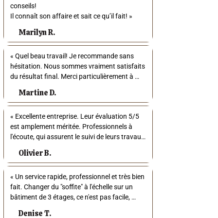
conseils! 

Il connaît son affaire et sait ce qu’il fait! »
Marilyn R.
« Quel beau travail! Je recommande sans 
hésitation. Nous sommes vraiment satisfaits 
du résultat final. Merci particulièrement à 
Rémi, Jérôme et Maxim pour votre souci du 
Martine D.
détail et votre belle implication dans ce projet 
qui nous tenait à cœur. »
« Excellente entreprise. Leur évaluation 5/5 
est amplement méritée. Professionnels à 
l'écoute, qui assurent le suivi de leurs travaux 
et respectent les délais et les devis. C'est 
Olivier B.
suffisamment rare pour le signaler! »
« Un service rapide, professionnel et très bien 
fait. Changer du "soffite" à l'échelle sur un 
bâtiment de 3 étages, ce n'est pas facile, 
surtout avec les vents. Merci à Bryan et à 
Denise T.
Raphaël, qui sont intervenus dans notre 