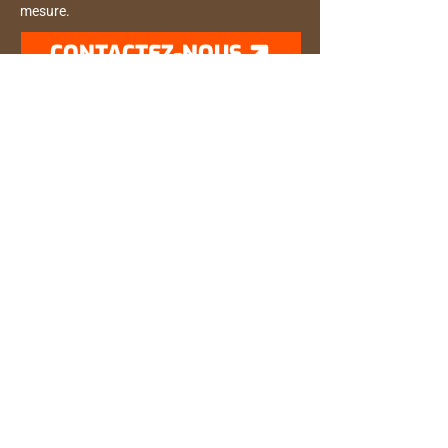
mesure.
CONTACTEZ-NOUS
LA SOLUTION IDÉALE POUR
VOS TOITS PLATS
Découvrez nos systèmes de toitures
plates, robustes et performants, pour
chaque bâtiment.
TOIT PLAT
TOITURE EN BARDEAU
FIABLE POUR VOTRE
MAISON OU COMMERCE
Offrez-vous une toiture solide et